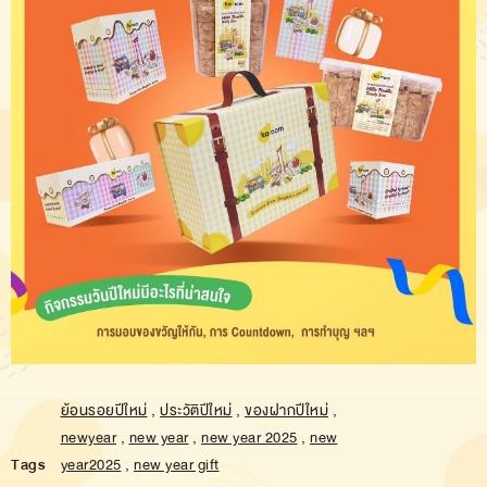
ย้อนรอยปีใหม่
,
ประวัติปีใหม่
,
ของฝากปีใหม่
,
newyear
,
new year
,
new year 2025
,
new
Tags
year2025
,
new year gift