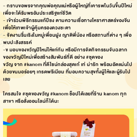
- กราบขอพรจากคุณพ่อคุณแม่หรือผู้ใหญ่ที่เคารพในวันขึ้นปีใหม่
เพื่อจะได้รับพรอันประเสริฐแก่ชีวิต
- เข้าร่วมพิธีกรรมแก้ปีชง ตามความเชื่อทางโหราศาสตร์ของจีน
เพื่อให้เทพเจ้าผู้คุ้มครองดวงชะตา
- จัดงานรื่นเริงในหมู่เพื่อนฝูง ญาติพี่น้อง หรือสถานที่ต่าง ๆ เพื่อ
พบปะสังสรรค์
-ข มอบของขวัญปีใหม่ให้แก่กัน หรือมีการจัดกิจกรรมจับฉลาก
ของขวัญปีใหม่เพื่อสร้างสัมพันธ์ที่ดี อย่าง
#ชุดของ
ขวัญ
จาก
#kanom
ที่ดีไซน์กล่องสุดเก๋ เท่ น่ารัก พร้อมอัดแน่นไป
ด้วยขนมอร่อยๆ เกรดพรีเมียม ที่มอบความสุขทั้งผู้ให้และผู้รับไป
เลย
ใครสนใจ
#ชุดของขวัญ
#kanom
ช็อปได้เลยที่ร้าน kanom ทุก
สาขา หรือสั่งออนไลน์ก็ได้นะ