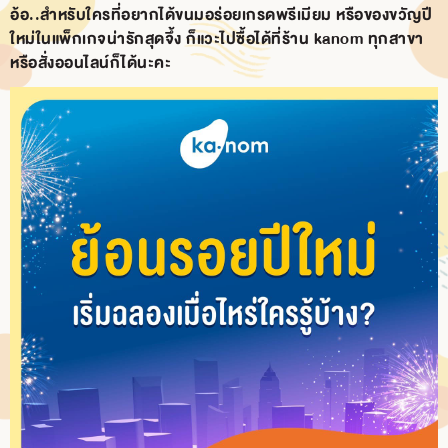
อ้อ..สำหรับใครที่อยากได้ขนมอร่อยเกรดพรีเมียม หรือของขวัญปี
ใหม่ในแพ็กเกจน่ารักสุดจึ้ง ก็แวะไปซื้อได้ที่ร้าน kanom ทุกสาขา
หรือสั่งออนไลน์ก็ได้นะคะ