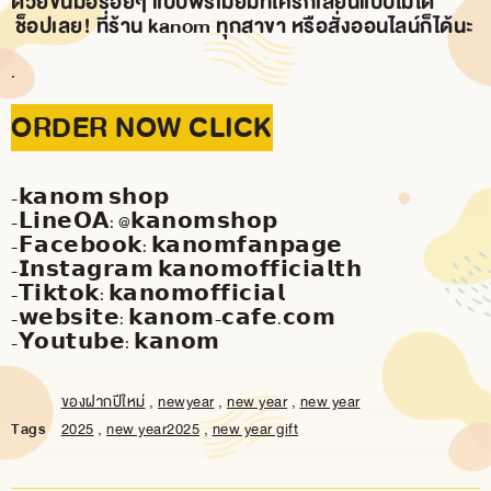
ด้วยขนมอร่อยๆ แบบพรีเมียมที่ใครก็เลียนแบบไม่ได้
ช็อปเลย! ที่ร้าน kanom ทุกสาขา หรือสั่งออนไลน์ก็ได้นะ
.
ORDER NOW CLICK
-𝗸𝗮𝗻𝗼𝗺 𝘀𝗵𝗼𝗽
-𝗟𝗶𝗻𝗲𝗢𝗔: @𝗸𝗮𝗻𝗼𝗺𝘀𝗵𝗼𝗽
-𝗙𝗮𝗰𝗲𝗯𝗼𝗼𝗸: 𝗸𝗮𝗻𝗼𝗺𝗳𝗮𝗻𝗽𝗮𝗴𝗲
-𝗜𝗻𝘀𝘁𝗮𝗴𝗿𝗮𝗺 𝗸𝗮𝗻𝗼𝗺𝗼𝗳𝗳𝗶𝗰𝗶𝗮𝗹𝘁𝗵
-𝗧𝗶𝗸𝘁𝗼𝗸: 𝗸𝗮𝗻𝗼𝗺𝗼𝗳𝗳𝗶𝗰𝗶𝗮𝗹
-𝘄𝗲𝗯𝘀𝗶𝘁𝗲: 𝗸𝗮𝗻𝗼𝗺-𝗰𝗮𝗳𝗲.𝗰𝗼𝗺
-𝗬𝗼𝘂𝘁𝘂𝗯𝗲: 𝗸𝗮𝗻𝗼𝗺
ของฝากปีใหม่
,
newyear
,
new year
,
new year
Tags
2025
,
new year2025
,
new year gift