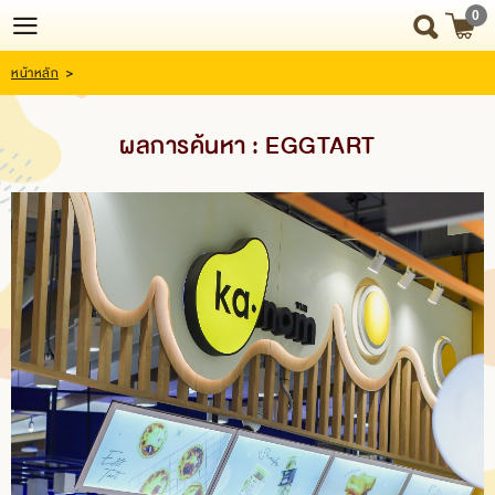
0
หน้าหลัก
>
Login
Register
ผลการค้นหา : EGGTART
HOME
NEWS
UPDATE
ABOUT
US
SNACK
BOX
SNACK
BOX