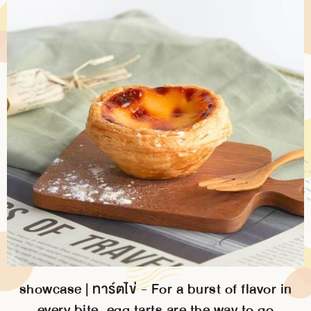
showcase | ทาร์ตไข่ - For a burst of flavor in
every bite, egg tarts are the way to go