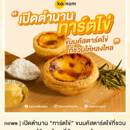
news | เปิดตำนาน “ทาร์ตไข่” ขนมคัสตาร์ดไข่ที่ชวน