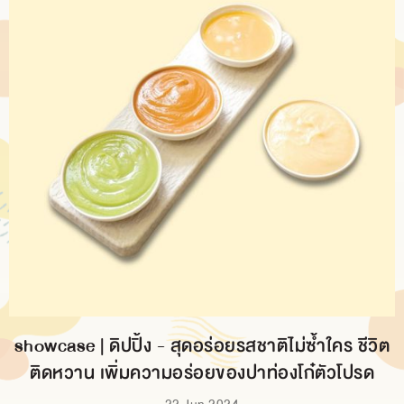
showcase | ดิปปิ้ง - สุดอร่อยรสชาติไม่ซ้ำใคร ชีวิต
ติดหวาน เพิ่มความอร่อยของปาท่องโก๋ตัวโปรด