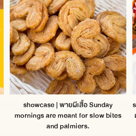
showcase | พายผีเสื้อ Sunday
s
mornings are meant for slow bites
and palmiers.