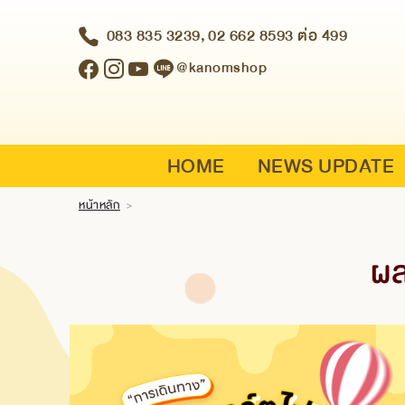
083 835 3239,
02 662 8593 ต่อ 499
Login
|
@kanomshop
Register
HOME
NEWS UPDATE
ABOUT US SNACK BOX
HOME
NEWS UPDATE
SNACK BOX
BRANCH
หน้าหลัก
>
CONTACT US
ผล