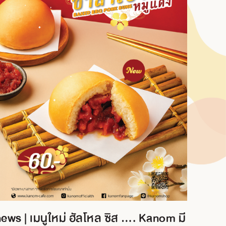
ews | เมนูใหม่ ฮัลโหล ซิส …. Kanom มี