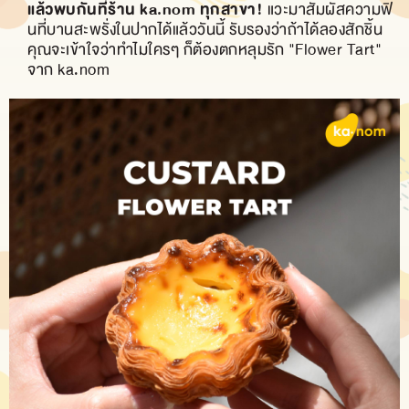
แล้วพบกันที่ร้าน ka.nom ทุกสาขา!
แวะมาสัมผัสความฟิ
นที่บานสะพรั่งในปากได้แล้ววันนี้ รับรองว่าถ้าได้ลองสักชิ้น
คุณจะเข้าใจว่าทำไมใครๆ ก็ต้องตกหลุมรัก "Flower Tart"
จาก ka.nom