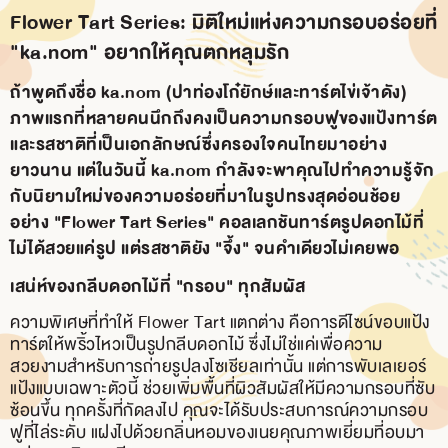
Flower Tart Series: มิติใหม่แห่งความกรอบอร่อยที่
"ka.nom" อยากให้คุณตกหลุมรัก
ถ้าพูดถึงชื่อ
ka.nom (ปาท่องโก๋ยักษ์และทาร์ตไข่เจ้าดัง)
ภาพแรกที่หลายคนนึกถึงคงเป็นความกรอบฟูของแป้งทาร์ต
และรสชาติที่เป็นเอกลักษณ์ซึ่งครองใจคนไทยมาอย่าง
ยาวนาน แต่ในวันนี้ ka.nom กำลังจะพาคุณไปทำความรู้จัก
กับนิยามใหม่ของความอร่อยที่มาในรูปทรงสุดอ่อนช้อย
อย่าง
"Flower Tart Series"
คอลเลกชันทาร์ตรูปดอกไม้ที่
ไม่ได้สวยแค่รูป แต่รสชาติยัง "จึ้ง" จนคำเดียวไม่เคยพอ
เสน่ห์ของกลีบดอกไม้ที่ "กรอบ" ทุกสัมผัส
ความพิเศษที่ทำให้ Flower Tart แตกต่าง คือการดีไซน์ขอบแป้ง
ทาร์ตให้พริ้วไหวเป็นรูปกลีบดอกไม้ ซึ่งไม่ใช่แค่เพื่อความ
สวยงามสำหรับการถ่ายรูปลงโซเชียลเท่านั้น แต่การพับเลเยอร์
แป้งแบบเฉพาะตัวนี้ ช่วยเพิ่มพื้นที่ผิวสัมผัสให้มีความกรอบที่ซับ
ซ้อนขึ้น ทุกครั้งที่กัดลงไป คุณจะได้รับประสบการณ์ความกรอบ
ฟูที่ไล่ระดับ แฝงไปด้วยกลิ่นหอมของเนยคุณภาพเยี่ยมที่อบมา