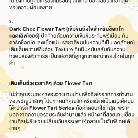
ไป ยิ่งทานคู่กับเครื่องดื่มร้อนๆ สักแก้ว บอกเลยว่าคือที่สุด
ของความผ่อนคลาย
Dark Choc Flower Tart (เข้มข้นถึงใจสำหรับช็อกโก
แลตเลิฟเวอร์)
ปิดท้ายด้วยความเข้มข้นระดับพรีเมียม กับ
ดาร์กช็อกโกแลตเนื้อแน่น รสชาติขมปนหวานที่เป็นเอกลักษณ์
เติมเต็มความฟินด้วย Texture ที่หนึบหนับสลับกับความ
กรอบของตัวทาร์ต เป็นรสชาติที่ดูหรูหราและน่าหลงใหลในทุก
คำ
เติมเต็มช่วงเวลาดีๆ ด้วย Flower Tart
ไม่ว่าคุณจะมองหาของว่างยามบ่ายเพื่อฮีลใจจากการทำงาน
ของขวัญน่ารักๆ ไปฝากคนที่คุณรัก หรือแม้แต่เป็นเมนูเด็ดบน
Flower Tart Series
โต๊ะปาร์ตี้
คือคำตอบที่ใช่ที่สุด เพราะ
นอกจากความอร่อยระดับตำนานแล้ว หน้าตาที่สวยงามเยี่ยง
งานศิลปะยังช่วยเปลี่ยนวันธรรมดาให้กลายเป็นวันพิเศษได้
ง่ายๆ