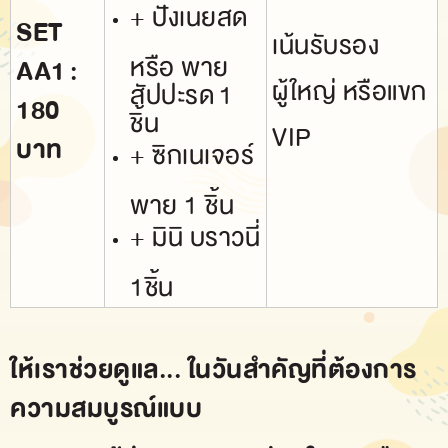
+ ปังเนยสด
SET
เน้นรับรอง
หรือ พาย
AA1 :
ผู้ใหญ่ หรือแขก
สัปปะรด 1
180
ชิ้น
VIP
บาท
+ ซิกเนเจอร์
พาย 1 ชิ้น
+ มินิ บราวนี่
1ชิ้น
ให้เราช่วยดูแล... ในวันสำคัญที่ต้องการ
ความสมบูรณ์แบบ