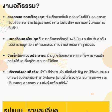
งานอภิธรรม?
สะดวกและรวดเร็วสูงสุด:
จัดเซ็ตแยกชิ้นในกล่องสไตล์มินิมอล สุภาพ
เรียบร้อย แจกง่าย ไม่วุ่นวายหน้างาน ไม่ต้องใช้จานชามลดขั้นตอนการ
เก็บล้าง
เบเกอรี่อบสดใหม่ทุกวัน:
เราคัดสรรวัตถุดิบพรีเมียม อบใหม่วันต่อวัน
ไม่มีสารกันบูด รสชาติกลมกล่อม ทานง่ายสำหรับแขกทุกช่วงวัย
จัดเซ็ตได้ตามงบประมาณ:
มีเมนูให้เลือกหลากหลาย ทั้งพาย ขนมปัง
ทาร์ตไข่ และอื่นๆอีกมากมายให้เลือก
บริการส่งด่วนถึงวัด:
เข้าใจดีว่างานด่วนคือสิ่งสำคัญ เรามีทีมงานสแตน
บายพร้อมจัดส่งถึงศาลาวัดในเขต [ระบุพื้นที่ของคุณ เช่น กรุงเทพฯ และ
ปริมณฑล] ตรงเวลา ขนมยังอุ่นพร้อมเสิร์ฟ
รูปแบบ
รายละเอียด