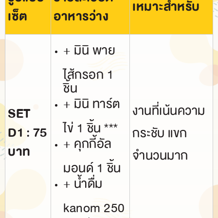
เหมาะสำหรับ
เซ็ต
อาหารว่าง
+ มินิ พาย
ไส้กรอก 1
ชิ้น
+ มินิ ทาร์ต
งานที่เน้นความ
SET
ไข่ 1 ชิ้น ***
D1 : 75
กระชับ แขก
+ คุกกี้อัล
บาท
จำนวนมาก
มอนด์ 1 ชิ้น
+ น้ำดื่ม
kanom 250
มล. 1 ขวด