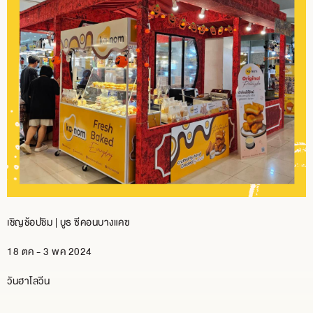
BRANCH
CONTACT
US
เชิญช้อปชิม | บูธ ซีคอนบางแคฃ
18 ตค - 3 พค 2024
วันฮาโลวีน