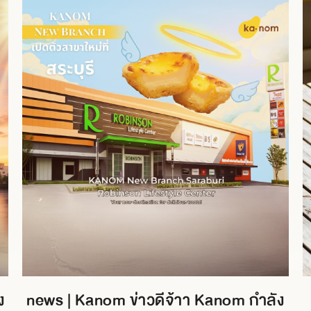
ง
news | Kanom ข่าวดีจ้าา Kanom กำลัง