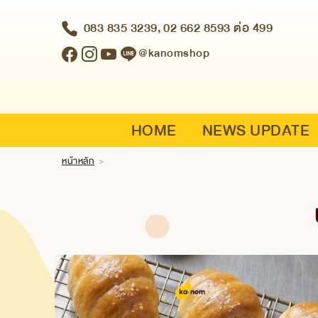
083 835 3239,
02 662 8593 ต่อ 499
Login
|
@kanomshop
Register
HOME
NEWS UPDATE
ABOUT US SNACK BOX
HOME
NEWS UPDATE
SNACK BOX
BRANCH
หน้าหลัก
>
CONTACT US