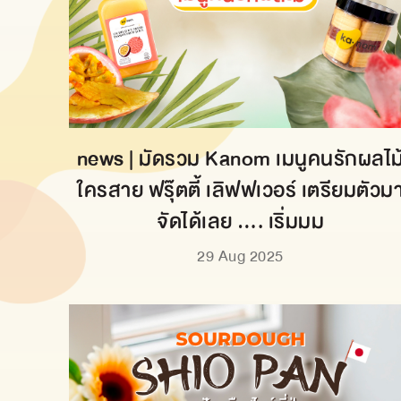
news | มัดรวม Kanom เมนูคนรักผลไม
ใครสาย ฟรุ๊ตตี้ เลิฟฟเวอร์ เตรียมตัวม
จัดได้เลย …. เริ่มมม
29 Aug 2025