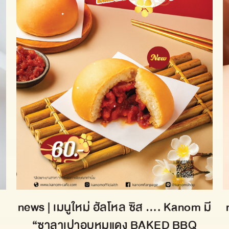
h
news | เมนูใหม่ ฮัลโหล ซิส …. Kanom มี
“ซาลาเปาอบหมูแดง BAKED BBQ