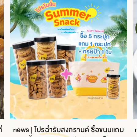
่
news | โปรฉ่ำรับสงกรานต์ ซื้อขนมแถม